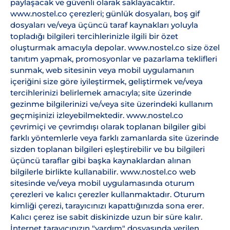
paylaşacak ve güvenli olarak saklayacaktır.
www.nostel.co çerezleri; günlük dosyaları, boş gif
dosyaları ve/veya üçüncü taraf kaynakları yoluyla
topladığı bilgileri tercihlerinizle ilgili bir özet
oluşturmak amacıyla depolar. www.nostel.co size özel
tanıtım yapmak, promosyonlar ve pazarlama teklifleri
sunmak, web sitesinin veya mobil uygulamanın
içeriğini size göre iyileştirmek, geliştirmek ve/veya
tercihlerinizi belirlemek amacıyla; site üzerinde
gezinme bilgilerinizi ve/veya site üzerindeki kullanım
geçmişinizi izleyebilmektedir. www.nostel.co
çevrimiçi ve çevrimdışı olarak toplanan bilgiler gibi
farklı yöntemlerle veya farklı zamanlarda site üzerinde
sizden toplanan bilgileri eşleştirebilir ve bu bilgileri
üçüncü taraflar gibi başka kaynaklardan alınan
bilgilerle birlikte kullanabilir. www.nostel.co web
sitesinde ve/veya mobil uygulamasında oturum
çerezleri ve kalıcı çerezler kullanmaktadır. Oturum
kimliği çerezi, tarayıcınızı kapattığınızda sona erer.
Kalıcı çerez ise sabit diskinizde uzun bir süre kalır.
İnternet tarayıcınızın "yardım" dosyasında verilen