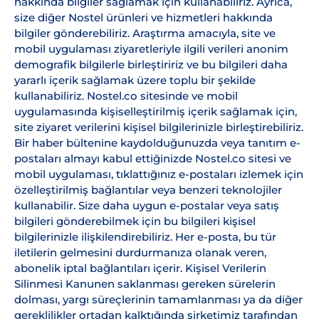
hakkında bilgiler sağlamak için kullanabiliriz. Ayrıca,
size diğer Nostel ürünleri ve hizmetleri hakkında
bilgiler gönderebiliriz. Araştırma amacıyla, site ve
mobil uygulaması ziyaretleriyle ilgili verileri anonim
demografik bilgilerle birleştiririz ve bu bilgileri daha
yararlı içerik sağlamak üzere toplu bir şekilde
kullanabiliriz. Nostel.co sitesinde ve mobil
uygulamasında kişiselleştirilmiş içerik sağlamak için,
site ziyaret verilerini kişisel bilgilerinizle birleştirebiliriz.
Bir haber bültenine kaydolduğunuzda veya tanıtım e-
postaları almayı kabul ettiğinizde Nostel.co sitesi ve
mobil uygulaması, tıklattığınız e-postaları izlemek için
özelleştirilmiş bağlantılar veya benzeri teknolojiler
kullanabilir. Size daha uygun e-postalar veya satış
bilgileri gönderebilmek için bu bilgileri kişisel
bilgilerinizle ilişkilendirebiliriz. Her e-posta, bu tür
iletilerin gelmesini durdurmanıza olanak veren,
abonelik iptal bağlantıları içerir. Kişisel Verilerin
Silinmesi Kanunen saklanması gereken sürelerin
dolması, yargı süreçlerinin tamamlanması ya da diğer
gereklilikler ortadan kalktığında şirketimiz tarafından