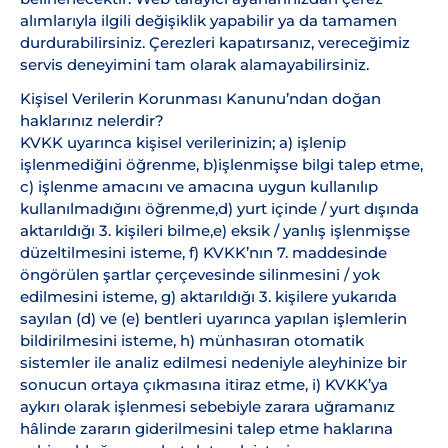
alımlarıyla ilgili değişiklik yapabilir ya da tamamen
durdurabilirsiniz. Çerezleri kapatırsanız, vereceğimiz
servis deneyimini tam olarak alamayabilirsiniz.
Kişisel Verilerin Korunması Kanunu’ndan doğan
haklarınız nelerdir?
KVKK uyarınca kişisel verilerinizin; a) işlenip
işlenmediğini öğrenme, b)işlenmişse bilgi talep etme,
c) işlenme amacını ve amacına uygun kullanılıp
kullanılmadığını öğrenme,d) yurt içinde / yurt dışında
aktarıldığı 3. kişileri bilme,e) eksik / yanlış işlenmişse
düzeltilmesini isteme, f) KVKK’nın 7. maddesinde
öngörülen şartlar çerçevesinde silinmesini / yok
edilmesini isteme, g) aktarıldığı 3. kişilere yukarıda
sayılan (d) ve (e) bentleri uyarınca yapılan işlemlerin
bildirilmesini isteme, h) münhasıran otomatik
sistemler ile analiz edilmesi nedeniyle aleyhinize bir
sonucun ortaya çıkmasına itiraz etme, i) KVKK’ya
aykırı olarak işlenmesi sebebiyle zarara uğramanız
hâlinde zararın giderilmesini talep etme haklarına